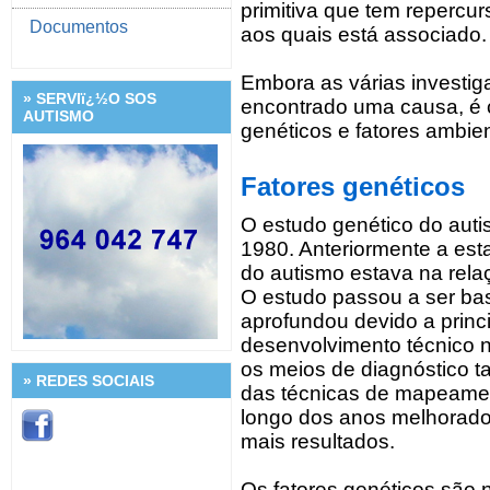
primitiva que tem repercu
Documentos
aos quais está associado.
Embora as várias investi
» SERVIï¿½O SOS
encontrado uma causa, é 
AUTISMO
genéticos e fatores ambien
Fatores genéticos
O estudo genético do auti
1980. Anteriormente a es
do autismo estava na relaç
O estudo passou a ser b
aprofundou devido a princ
desenvolvimento técnico 
os meios de diagnóstico 
» REDES SOCIAIS
das técnicas de mapeamen
longo dos anos melhorado
mais resultados.
Os fatores genéticos são