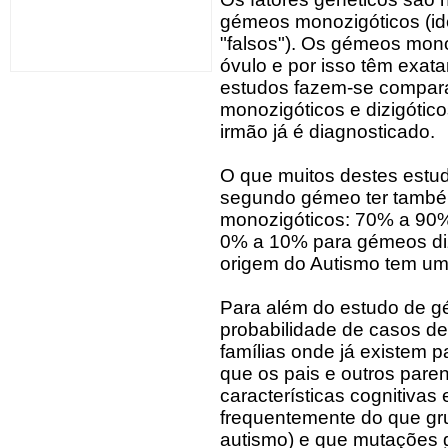
gémeos monozigóticos (idê
"falsos"). Os gémeos mon
óvulo e por isso têm exa
estudos fazem-se compar
monozigóticos e dizigótic
irmão já é diagnosticado.
O que muitos destes estu
segundo gémeo ter també
monozigóticos: 70% a 90
0% a 10% para gémeos diz
origem do Autismo tem um
Para além do estudo de g
probabilidade de casos d
famílias onde já existem p
que os pais e outros pare
características cognitiva
frequentemente do que gru
autismo) e que mutações 